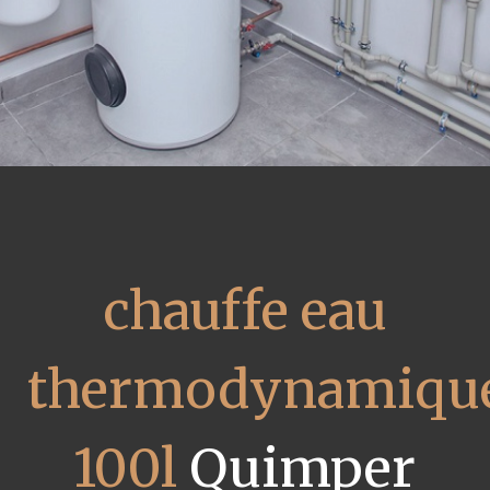
chauffe eau
thermodynamiqu
100l
Quimper