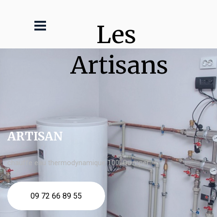
Les 
Artisans
ARTISAN
chauffe eau thermodynamique 100l Quimper
09 72 66 89 55