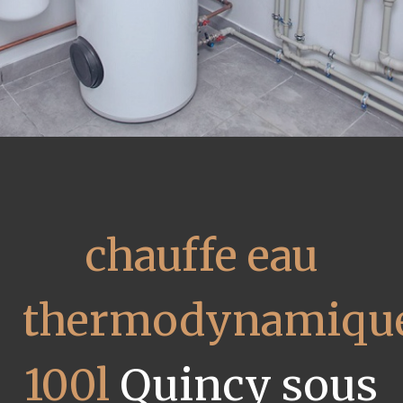
chauffe eau
thermodynamiqu
100l
Quincy sous