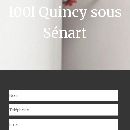
100l Quincy sous
Sénart