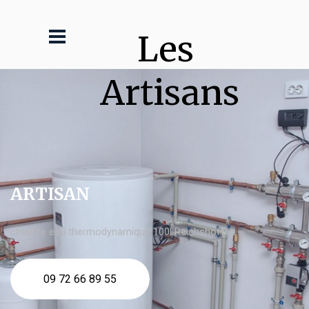
Les 
Artisans
ARTISAN
chauffe eau thermodynamique 100l Reichshoffen
09 72 66 89 55