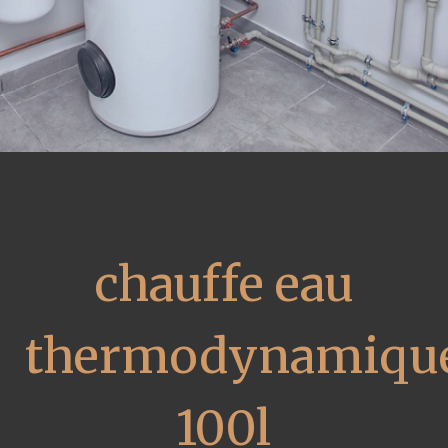
chauffe eau
thermodynamiqu
100l