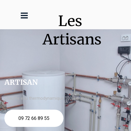
Les 
Artisans
ARTISAN
chauffe eau thermodynamique 100l Le Rheu
09 72 66 89 55