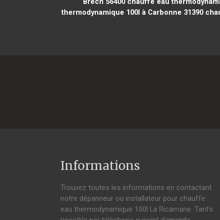
Brech 56400
chauffe eau thermodynamiq
thermodynamique 100l à Carbonne 31390
chau
Informations
Trouvez toutes les informations en contactant
notre dépanneur ou installateur pour chauffe
eau thermodynamique 100l La Ricamarie. Tarifs
possible par téléphone suivant demande,