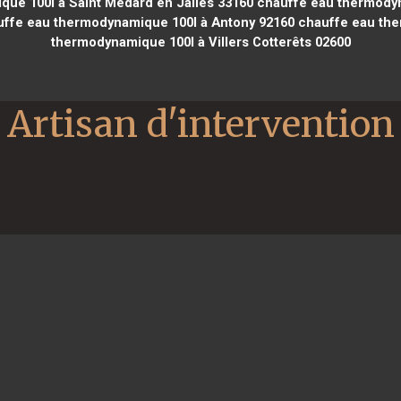
ue 100l à Saint Médard en Jalles 33160
chauffe eau thermodyn
ffe eau thermodynamique 100l à Antony 92160
chauffe eau the
thermodynamique 100l à Villers Cotterêts 02600
Artisan d'intervention