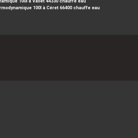
amique 100l à Vallet 44330
chauffe eau
rmodynamique 100l à Céret 66400
chauffe eau