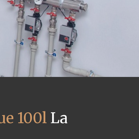
e 100l
La