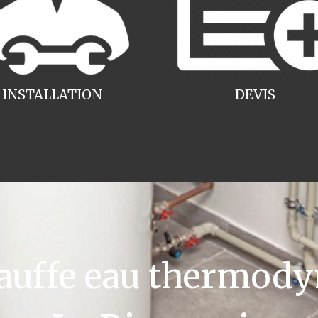
INSTALLATION
DEVIS
uffe eau thermody