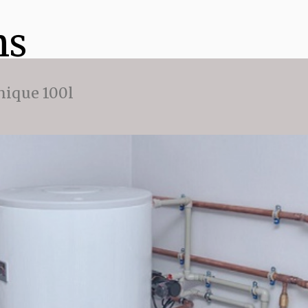
ns
ique 100l