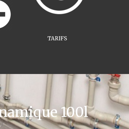
TARIFS
namique 100l