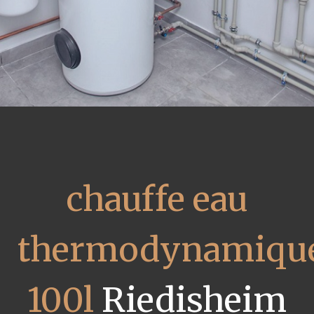
chauffe eau
thermodynamiqu
100l
Riedisheim