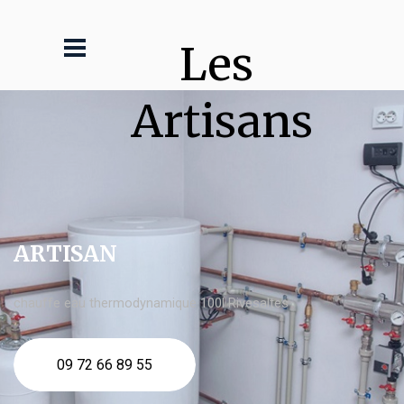
Les 
Artisans
ARTISAN
chauffe eau thermodynamique 100l Rivesaltes
09 72 66 89 55