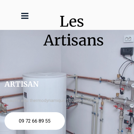
Les 
Artisans
ARTISAN
chauffe eau thermodynamique 100l Romans sur Isère
09 72 66 89 55