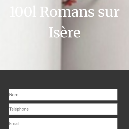
100l Romans sur
Isère