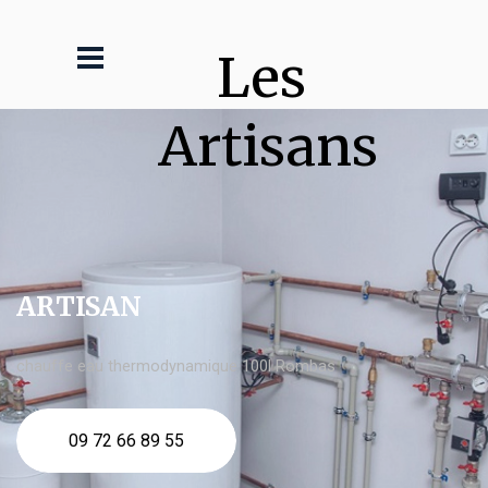
Les 
Artisans
ARTISAN
chauffe eau thermodynamique 100l Rombas
09 72 66 89 55