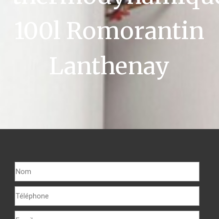
100l Romorantin
Lanthenay