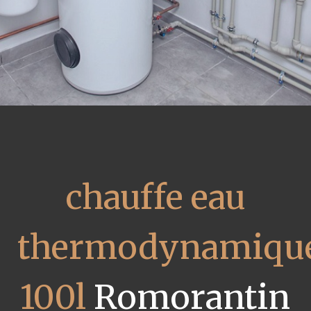
chauffe eau
thermodynamiqu
100l
Romorantin