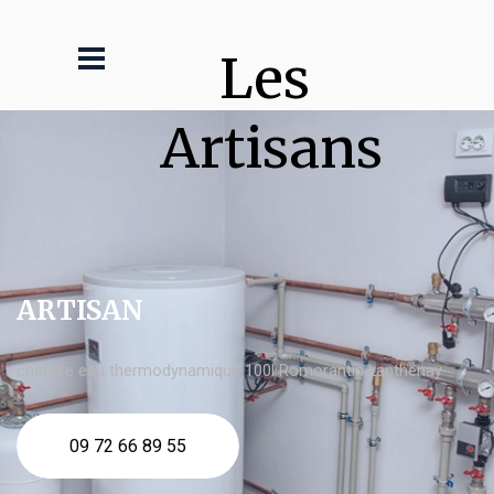
Les 
Artisans
ARTISAN
chauffe eau thermodynamique 100l Romorantin Lanthenay
09 72 66 89 55