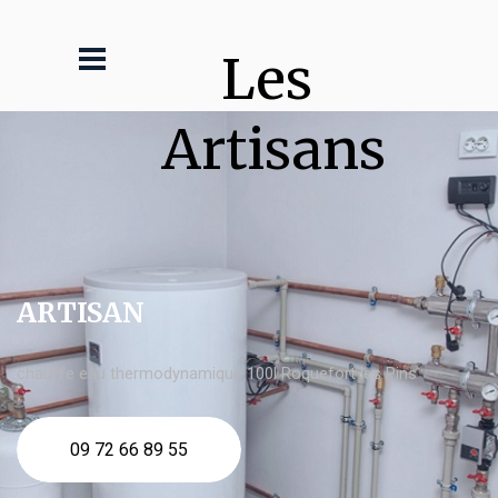
Les 
Artisans
ARTISAN
chauffe eau thermodynamique 100l Roquefort les Pins
09 72 66 89 55