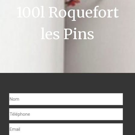
100l Roquefort
les Pins