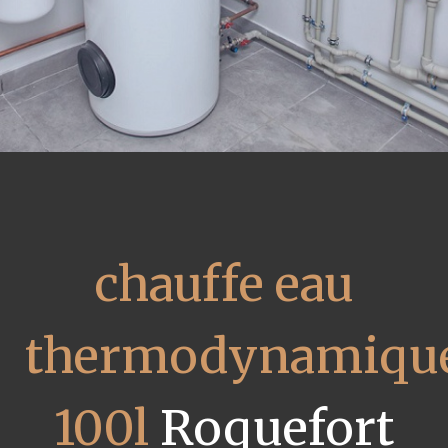
chauffe eau
thermodynamiqu
100l
Roquefort