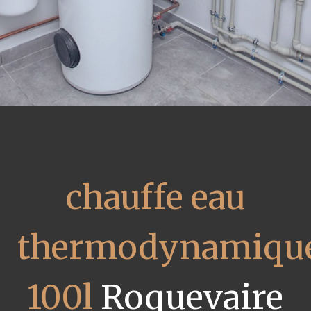
chauffe eau
thermodynamiqu
100l
Roquevaire