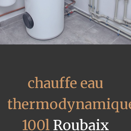
chauffe eau
thermodynamiqu
100l
Roubaix