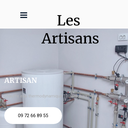
Les 
Artisans
ARTISAN
chauffe eau thermodynamique 100l Roubaix
09 72 66 89 55