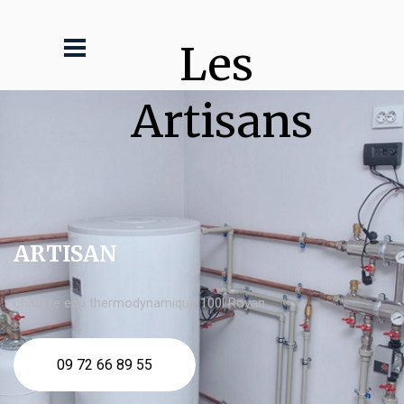
Les 
Artisans
ARTISAN
chauffe eau thermodynamique 100l Royan
09 72 66 89 55