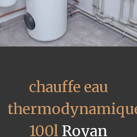
chauffe eau
thermodynamiqu
100l
Royan