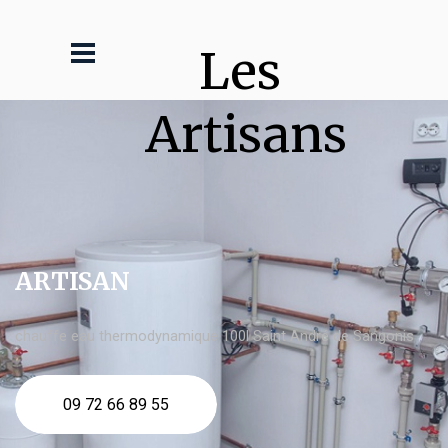
Les 
Artisans
ARTISAN
chauffe eau thermodynamique 100l Saint André de Sangonis
09 72 66 89 55