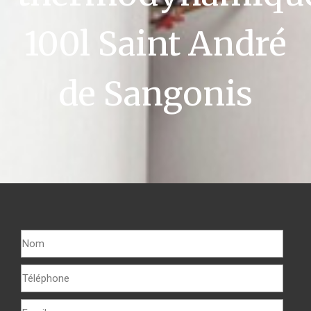
100l Saint André
de Sangonis