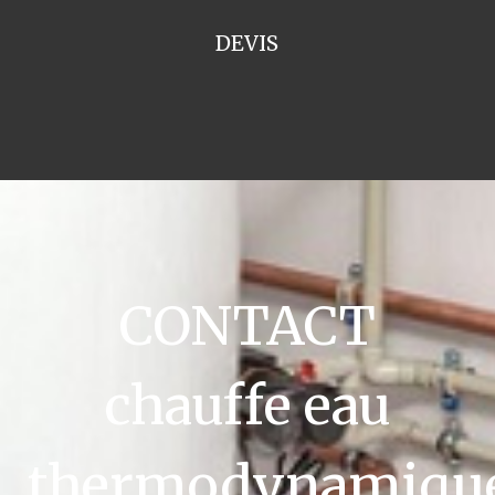
DEVIS
CONTACT
chauffe eau
thermodynamiqu