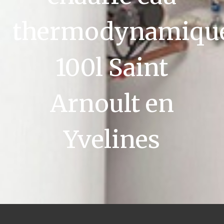
thermodynamiqu
100l Saint
Arnoult en
Yvelines