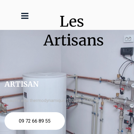
Les 
Artisans
ARTISAN
chauffe eau thermodynamique 100l Saint Cyr au Mont d'Or
09 72 66 89 55