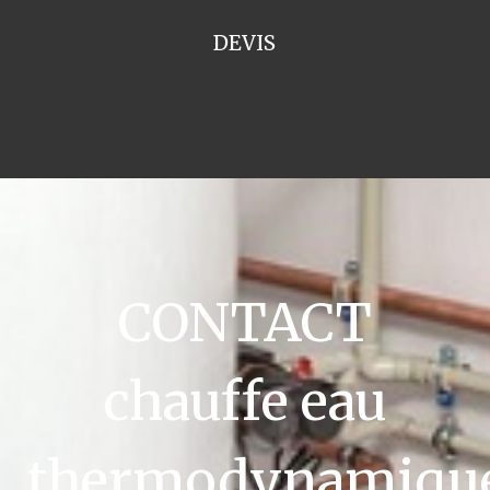
DEVIS
CONTACT
chauffe eau
thermodynamiqu