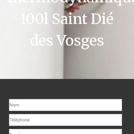
100l Saint Dié
des Vosges