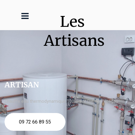
Les 
Artisans
ARTISAN
chauffe eau thermodynamique 100l Saint Dié des Vosges
09 72 66 89 55