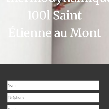
100l Saint
Étienne au Mont