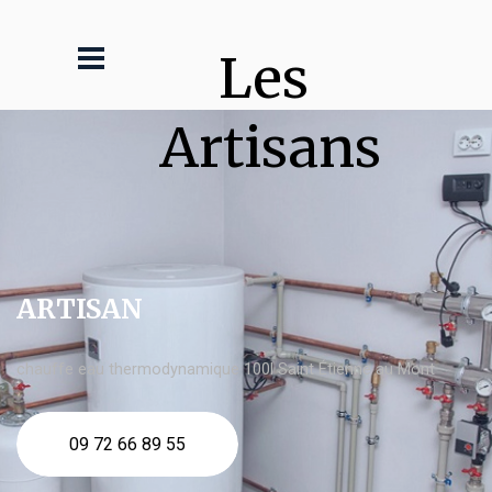
Les 
Artisans
ARTISAN
chauffe eau thermodynamique 100l Saint Étienne au Mont
09 72 66 89 55