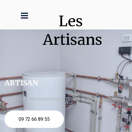
Les 
Artisans
ARTISAN
chauffe eau thermodynamique 100l Saint Jean de Boiseau
09 72 66 89 55