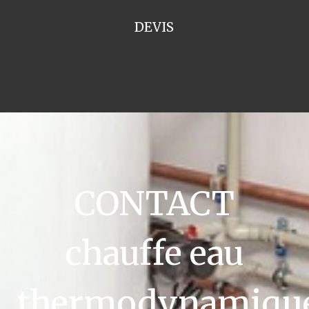
DEVIS
CONTACT
chauffe eau
thermodynamiqu