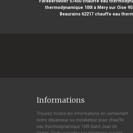
Farébersviller 57450
chauffe eau thermodyna
thermodynamique 100l à Méry sur Oise 95
Beaurains 62217
chauffe eau therm
Informations
Trouvez toutes les informations en contactant
notre dépanneur ou installateur pour chauffe
eau thermodynamique 100l Saint Jean de
Védas. Tarifs possible par téléphone suivant