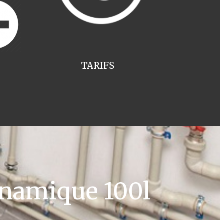
TARIFS
namique 100l