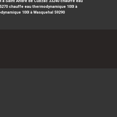
 à Saint André de Cubzac 33240
chauffe eau
85270
chauffe eau thermodynamique 100l à
dynamique 100l à Wasquehal 59290