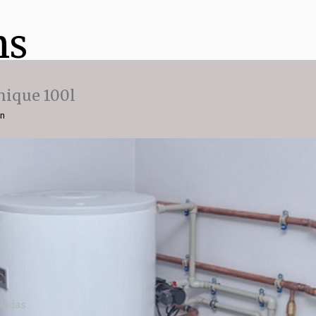
ns
ique 100l
on
 Védas