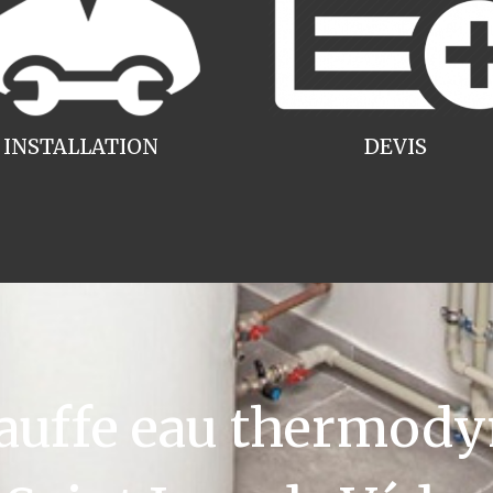
INSTALLATION
DEVIS
uffe eau thermody