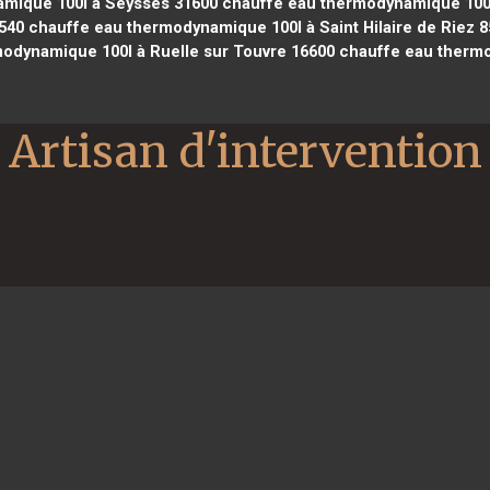
mique 100l à Seysses 31600
chauffe eau thermodynamique 100l
540
chauffe eau thermodynamique 100l à Saint Hilaire de Riez 
odynamique 100l à Ruelle sur Touvre 16600
chauffe eau thermo
Artisan d'intervention