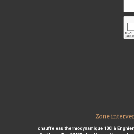
Zone interve
chauffe eau thermodynamique 100l à Enghien 