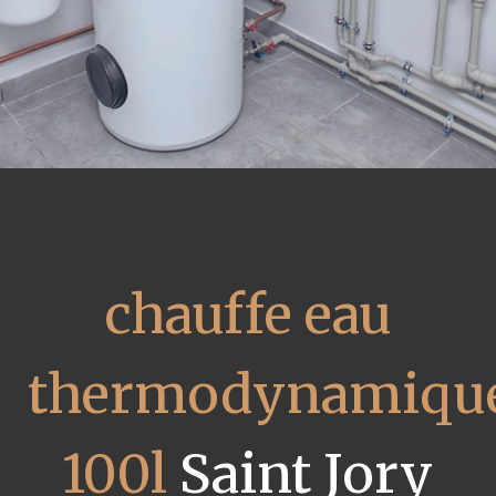
chauffe eau
thermodynamiqu
100l
Saint Jory