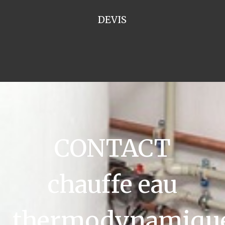
DEVIS
CONTACT
chauffe eau
thermodynamiqu