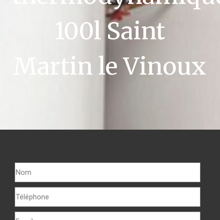
100l Saint
Martin le Vinoux