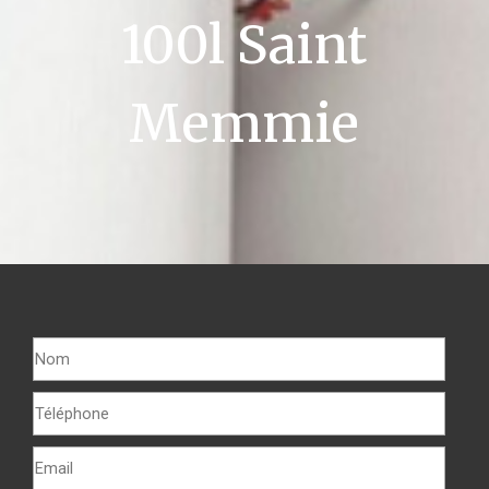
100l Saint
Memmie