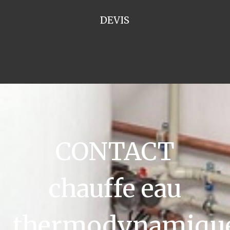
DEVIS
CONTACT
chauffe eau
thermodynamiqu