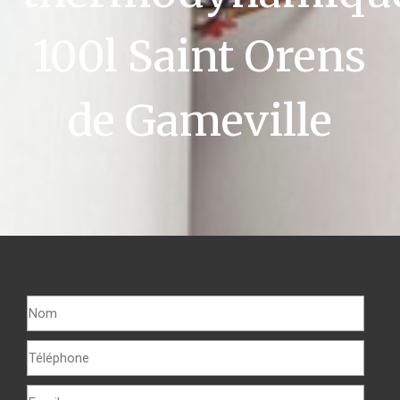
100l Saint Orens
de Gameville