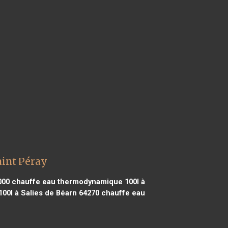
aint Péray
000
chauffe eau thermodynamique 100l à
0l à Salies de Béarn 64270
chauffe eau