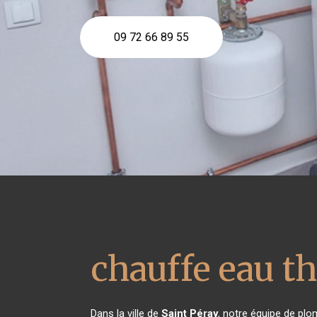
09 72 66 89 55
chauffe eau 
Dans la ville de
Saint Péray
, notre équipe de plo