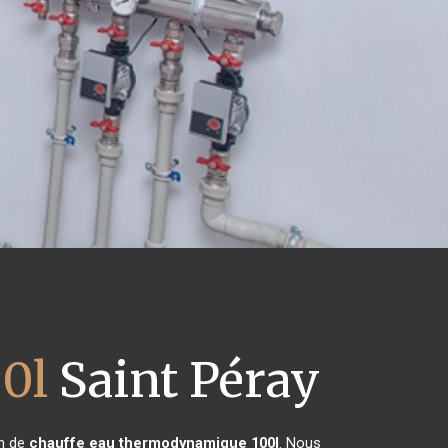
0l
Saint Péray
on de
chauffe eau thermodynamique 100l
. Nous