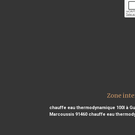
Zone inte
chauffe eau thermodynamique 100l à G
Marcoussis 91460
chauffe eau thermodyn