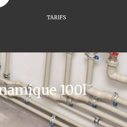
TARIFS
namique 100l