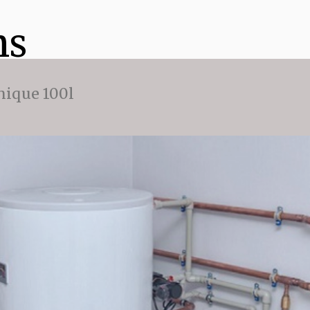
ns
ique 100l