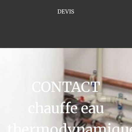
DEVIS
CONTACT
chauffe eau
thermodynamiqu