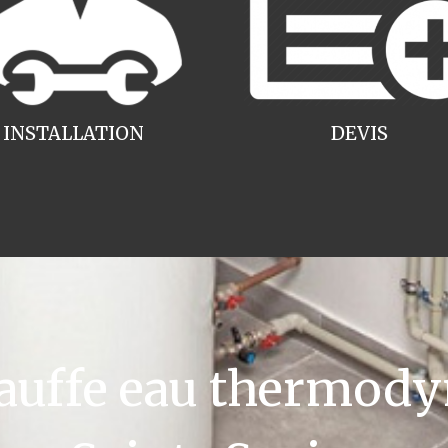
INSTALLATION
DEVIS
uffe eau thermody