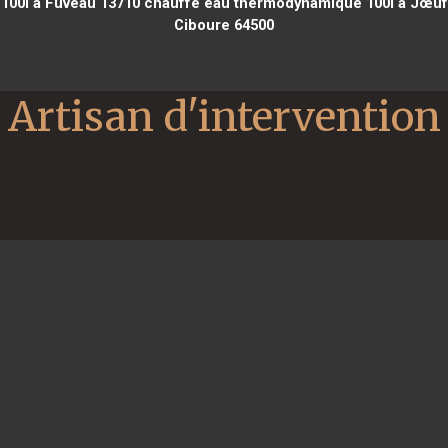
100l à Fuveau 13710
chauffe eau thermodynamique 100l à Jœuf
Ciboure 64500
Artisan d'intervention