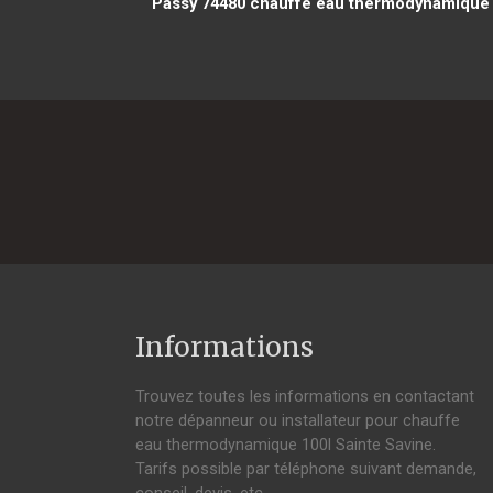
Passy 74480
chauffe eau thermodynamique 
Informations
Trouvez toutes les informations en contactant
notre dépanneur ou installateur pour chauffe
eau thermodynamique 100l Sainte Savine.
Tarifs possible par téléphone suivant demande,
conseil, devis, etc.