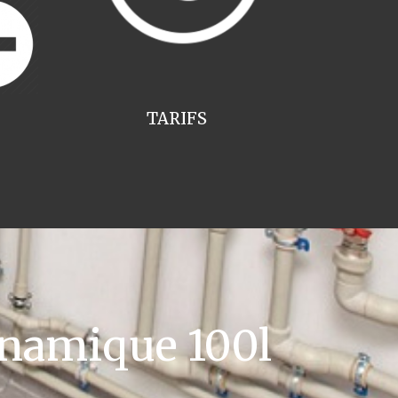
TARIFS
namique 100l