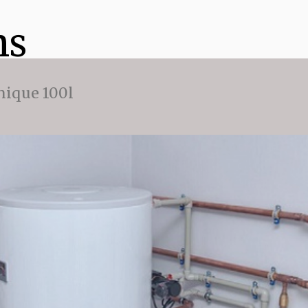
ns
ique 100l