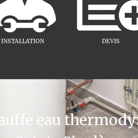
INSTALLATION
DEVIS
uffe eau thermody