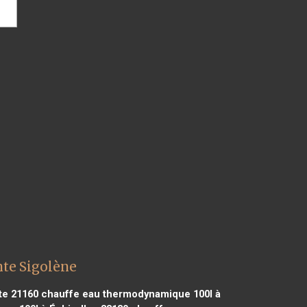
te Sigolène
te 21160
chauffe eau thermodynamique 100l à