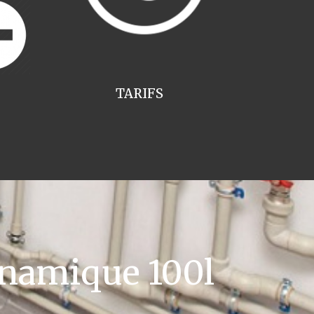
TARIFS
namique 100l