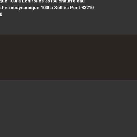
e 100l à Échirolles 38130
chauffe eau
thermodynamique 100l à Solliès Pont 83210
0