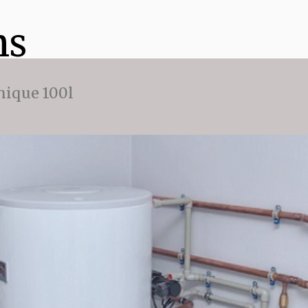
ns
ique 100l
e