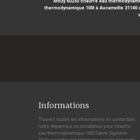
Mouy 60250
chauffe eau thermodynami
thermodynamique 100l à Aucamville 31140
c
Informations
Trouvez toutes les informations en contactant
notre dépanneur ou installateur pour chauffe
eau thermodynamique 100l Sainte Sigolène.
Tarifs possible par téléphone suivant demande,