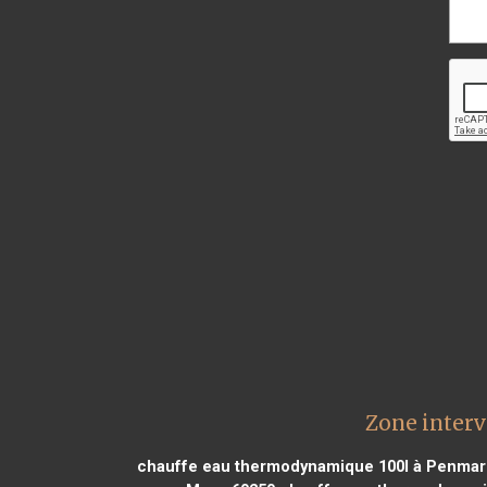
Zone interv
chauffe eau thermodynamique 100l à Penmar