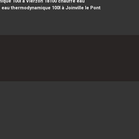
que 100l à Vierzon 18100
chauffe eau
eau thermodynamique 100l à Joinville le Pont