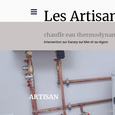
Les Artisa
chauffe eau thermodynam
Intervention sur Sanary sur Mer et sa région
ARTISAN
chauffe eau thermodynamique 100l Sanary sur Me