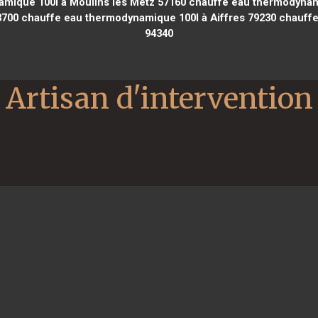
mique 100l à Moulins lès Metz 57160
chauffe eau thermodynami
3700
chauffe eau thermodynamique 100l à Aiffres 79230
chauffe 
94340
Artisan d'intervention