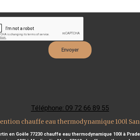
Téléphone: 09 72 66 89 55
vention chauffe eau thermodynamique 100l San
tin en Goële 77230
chauffe eau thermodynamique 100l à Prade