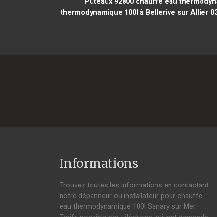
Puteaux 92800
chauffe eau thermodyna
thermodynamique 100l à Bellerive sur Allier 0
Informations
Trouvez toutes les informations en contactant
notre dépanneur ou installateur pour chauffe
eau thermodynamique 100l Sanary sur Mer.
Tarifs possible par téléphone suivant demande,