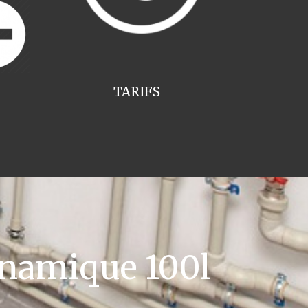
TARIFS
namique 100l