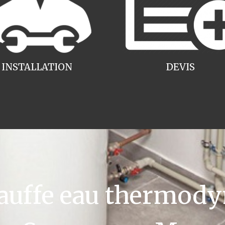
INSTALLATION
DEVIS
uffe eau thermody