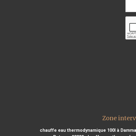
Zone inter
chauffe eau thermodynamique 100l à Dammar