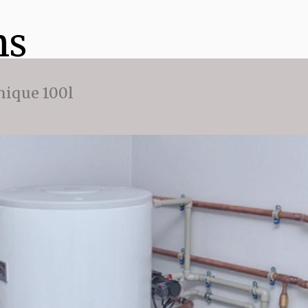
ns
ique 100l
r