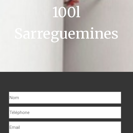
100l
Sarreguemines