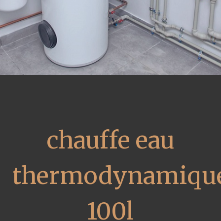
chauffe eau
thermodynamiqu
100l