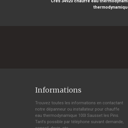
Crès 34920
chauffe eau thermodynamiq
thermodynamique
Informations
Trouvez toutes les informations en contactant
notre dépanneur ou installateur pour chauffe
eau thermodynamique 100l Sausset les Pins.
Tarifs possible par téléphone suivant demande,
conseil, devis, etc.