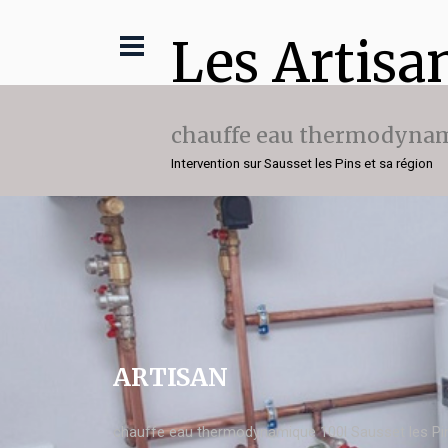
Les Artisa
chauffe eau thermodynam
Intervention sur Sausset les Pins et sa région
ARTISAN
chauffe eau thermodynamique 100l Sausset les Pi