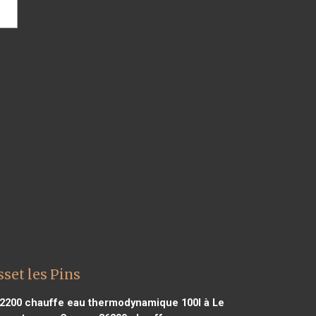
set les Pins
92200
chauffe eau thermodynamique 100l à Le