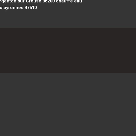
rgenton sur Creuse 36200
chauffe eau
ulayronnes 47510