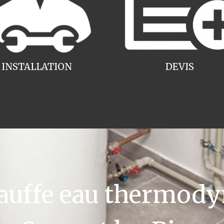
INSTALLATION
DEVIS
uffe eau thermody