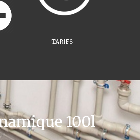
TARIFS
namique 100l