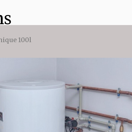
ns
ique 100l
ns