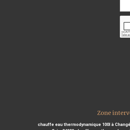
Zone interv
chauffe eau thermodynamique 100l à Changé