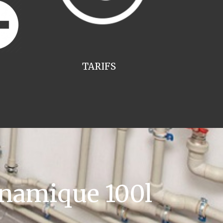
TARIFS
namique 100l