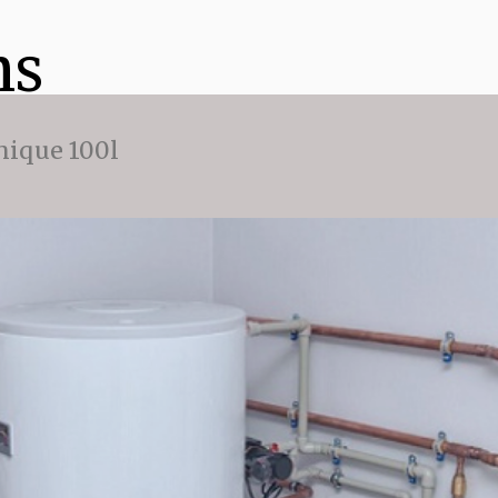
ns
ique 100l