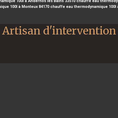
amique 100l à Andernos les Bains 33510
chauffe eau thermodyn
ique 100l à Monteux 84170
chauffe eau thermodynamique 100l 
Artisan d'intervention