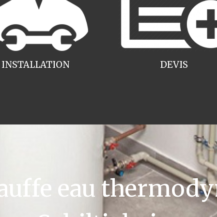
INSTALLATION
DEVIS
uffe eau thermody