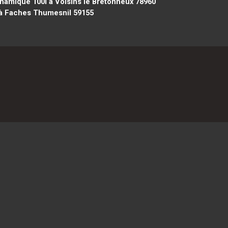
amique 100l à Voisins le Bretonneux 78960
à Faches Thumesnil 59155