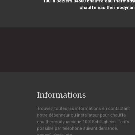
100l à Béziers 34500
chauffe eau thermodyn
chauffe eau thermodynam
Informations
Trouvez toutes les informations en contactant
notre dépanneur ou installateur pour chauffe
eau thermodynamique 100l Schiltigheim. Tarifs
possible par téléphone suivant demande,
conseil, devis, etc.