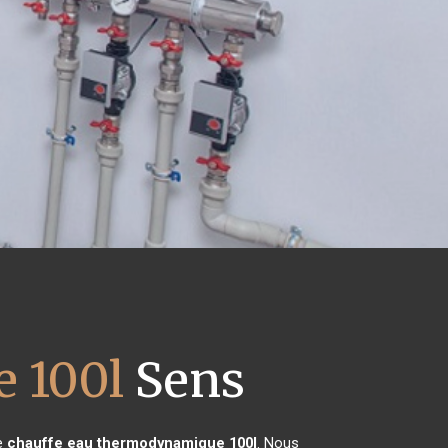
 100l
Sens
de
chauffe eau thermodynamique 100l
. Nous