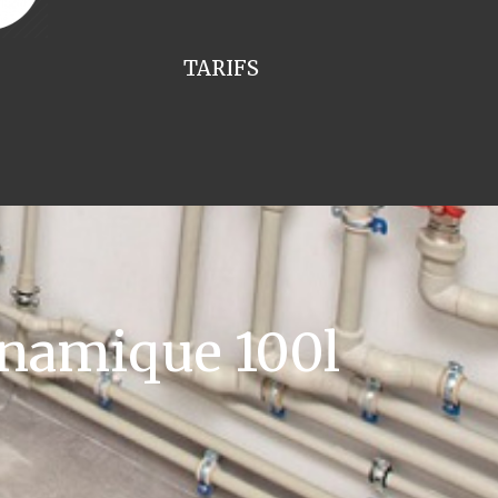
TARIFS
namique 100l