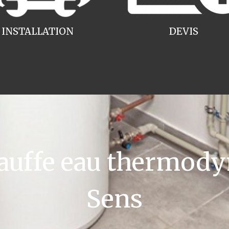
INSTALLATION
DEVIS
uffe eau thermody
Sens