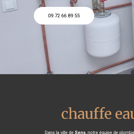
09 72 66 89 55
chauffe e
Dans la ville de
Sens
, notre équipe de plombie