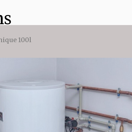
ns
ique 100l