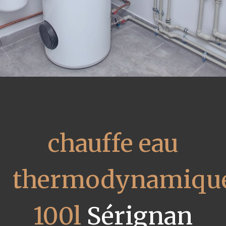
chauffe eau
thermodynamiqu
100l
Sérignan