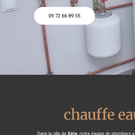
09 72 66 89 55
chauffe e
Dans la ville de
Sète
, notre équipe de plombiers e