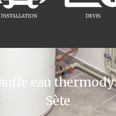
INSTALLATION
DEVIS
uffe eau thermody
Sète