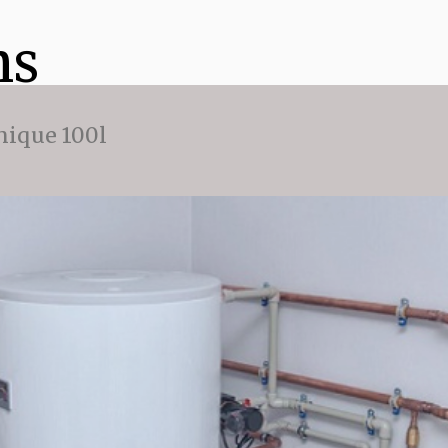
ns
ique 100l