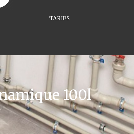
TARIFS
namique 100l