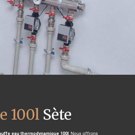
e 100l
Sète
auffe eau thermodynamique 100l
. Nous offrons