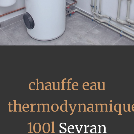
chauffe eau
thermodynamiqu
100l
Sevran