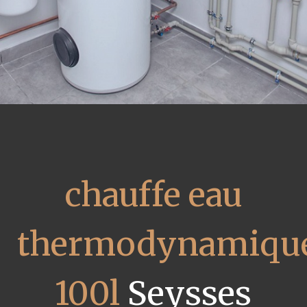
chauffe eau
thermodynamiqu
100l
Seysses