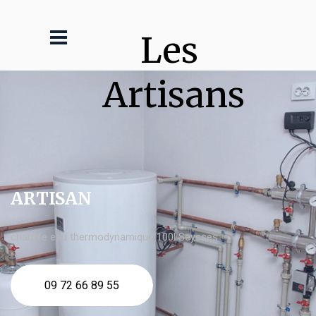
Les 
Artisans
ARTISAN
chauffe eau thermodynamique 100l Seysses
09 72 66 89 55