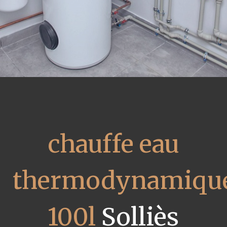
chauffe eau
thermodynamiqu
100l
Solliès