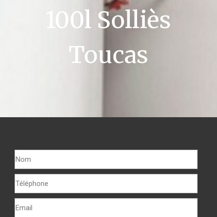
100l Solliès
Toucas