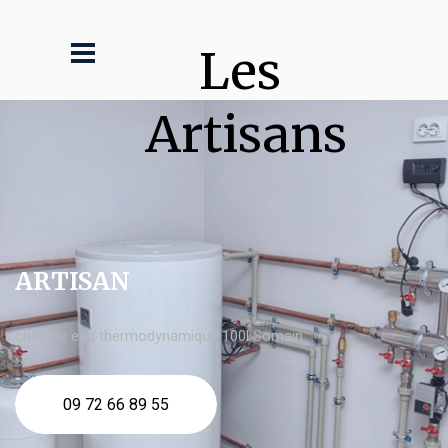
Les 
Artisans
ARTISAN
chauffe eau thermodynamique 100l Somain
09 72 66 89 55