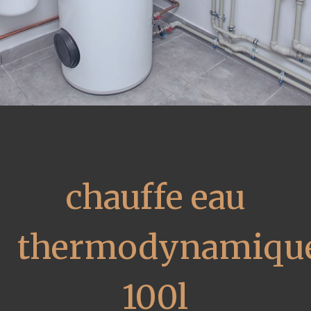
chauffe eau
thermodynamiqu
100l