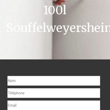
100l
Souffelweyershei