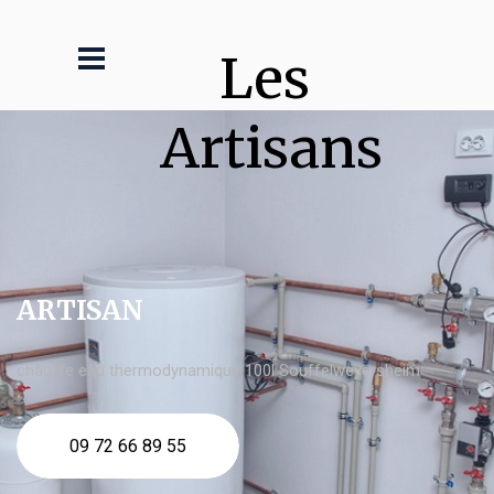
Les 
Artisans
ARTISAN
chauffe eau thermodynamique 100l Souffelweyersheim
09 72 66 89 55