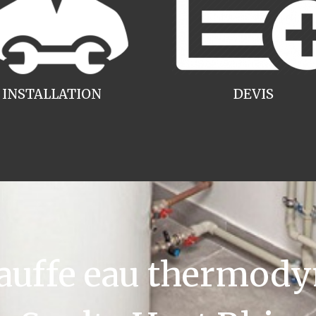
INSTALLATION
DEVIS
uffe eau thermody