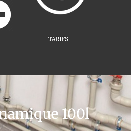
TARIFS
namique 100l