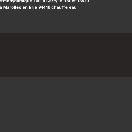
rmodynamique 100l à Carry le Rouet 13620
 Marolles en Brie 94440
chauffe eau