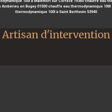
odynamique 100l à Malemort sur Corrèze 19360
chauffe eau the
à Ambérieu en Bugey 01500
chauffe eau thermodynamique 100l à
thermodynamique 100l à Saint Berthevin 53940
Artisan d'intervention