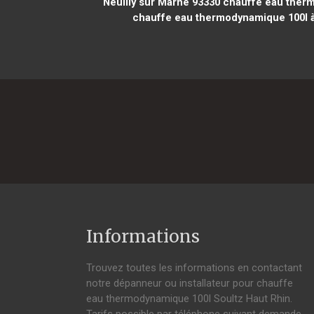
Neuilly sur Marne 93330
chauffe eau therm
chauffe eau thermodynamique 100l 
Informations
Trouvez toutes les informations en contactant
notre dépanneur ou installateur pour chauffe
eau thermodynamique 100l Soultz Haut Rhin.
Tarifs possible par téléphone suivant demande,