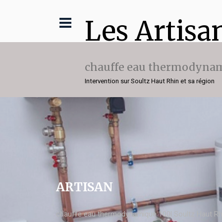
Les Artisa
chauffe eau thermodynam
Intervention sur Soultz Haut Rhin et sa région
ARTISAN
chauffe eau thermodynamique 100l Soultz Haut Rh