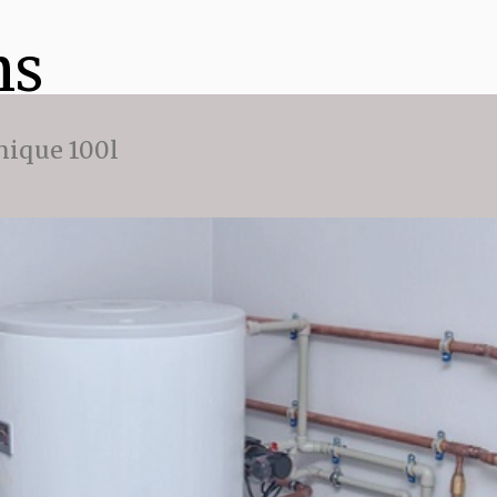
ns
ique 100l
in