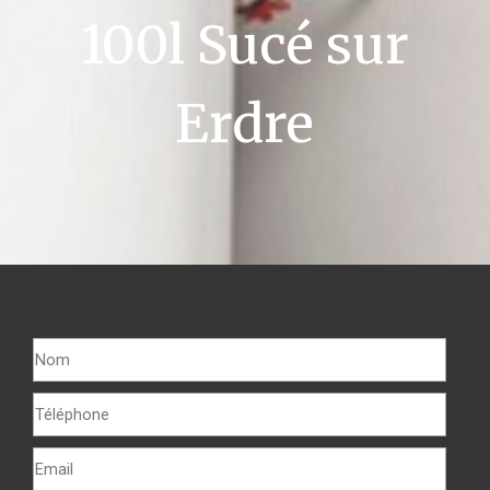
100l Sucé sur
Erdre