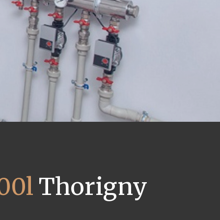
00l
Thorigny