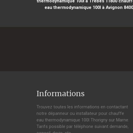
thermodynamique 100l à Trèbes 11800
chauff
eau thermodynamique 100l à Avignon 840
Informations
Trouvez toutes les informations en contactant
notre dépanneur ou installateur pour chauffe
eau thermodynamique 100l Thorigny sur Marne.
Tarifs possible par téléphone suivant demande,
conseil, devis, etc.