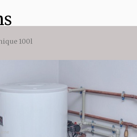
ns
ique 100l
Marne