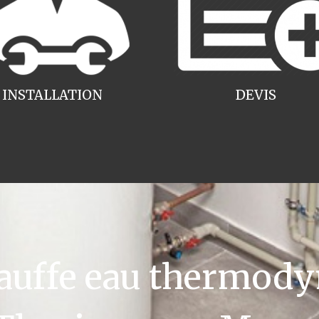
INSTALLATION
DEVIS
uffe eau thermody