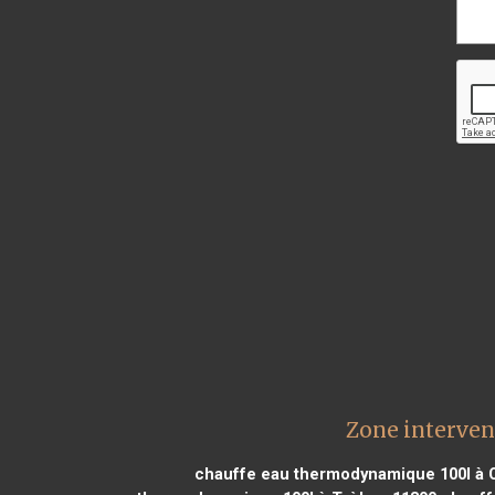
Zone interve
chauffe eau thermodynamique 100l à C