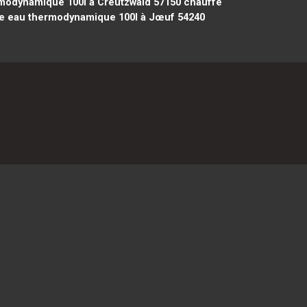
modynamique 100l à Creutzwald 57150
chauffe
e eau thermodynamique 100l à Jœuf 54240