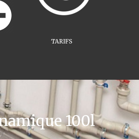
TARIFS
namique 100l