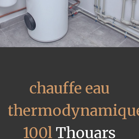
chauffe eau
thermodynamiqu
100l
Thouars