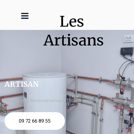
Les 
Artisans
ARTISAN
chauffe eau thermodynamique 100l Thouars
09 72 66 89 55