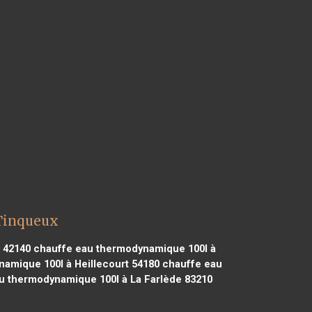
 Tinqueux
 42140
chauffe eau thermodynamique 100l à
amique 100l à Heillecourt 54180
chauffe eau
u thermodynamique 100l à La Farlède 83210