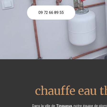
09 72 66 89 55
chauffe eau
Dans la ville de
Tinqueux
, notre équipe de plom