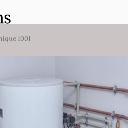
ns
ique 100l