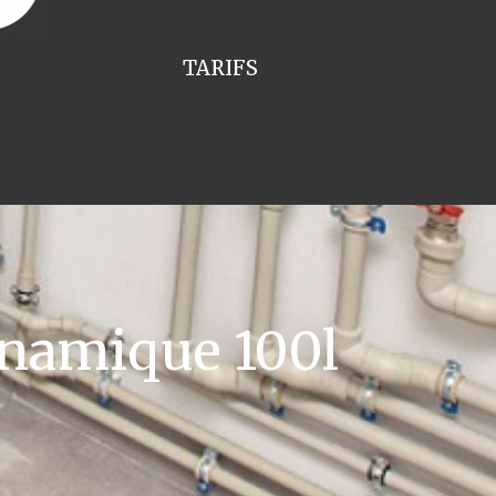
TARIFS
namique 100l