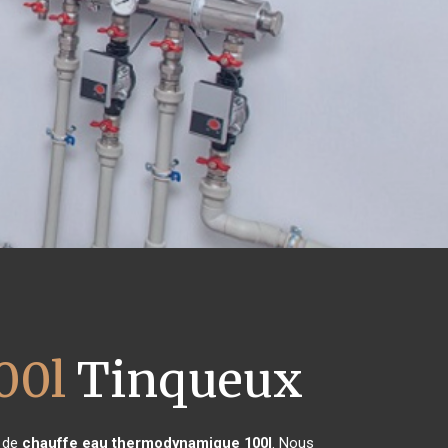
00l
Tinqueux
n de
chauffe eau thermodynamique 100l
. Nous