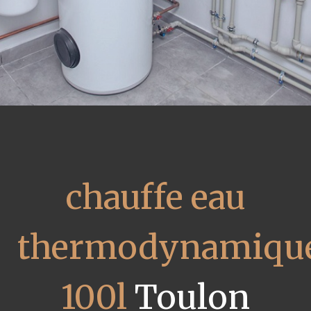
chauffe eau
thermodynamiqu
100l
Toulon