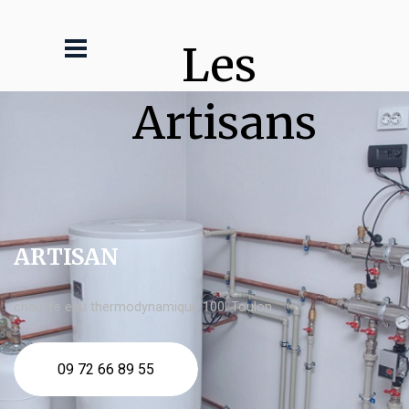
Les 
Artisans
ARTISAN
chauffe eau thermodynamique 100l Toulon
09 72 66 89 55