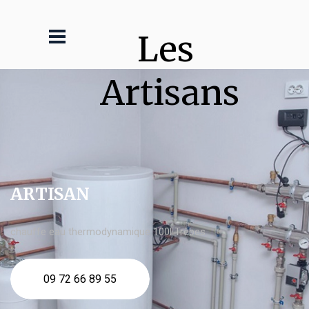
Les 
Artisans
ARTISAN
chauffe eau thermodynamique 100l Trèbes
09 72 66 89 55