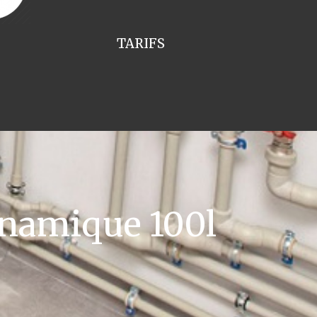
TARIFS
namique 100l