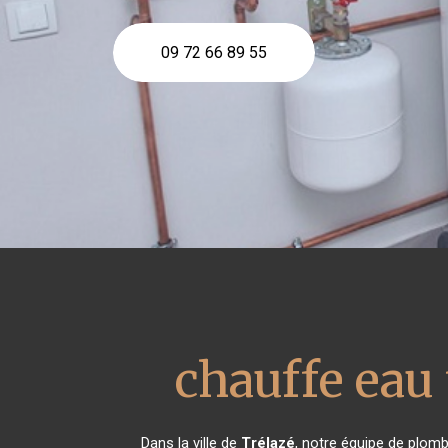
09 72 66 89 55
chauffe ea
Dans la ville de
Trélazé
, notre équipe de plomb