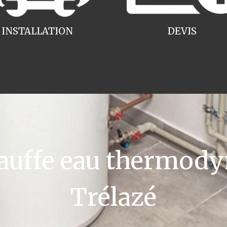
INSTALLATION
DEVIS
uffe eau thermody
Trélazé