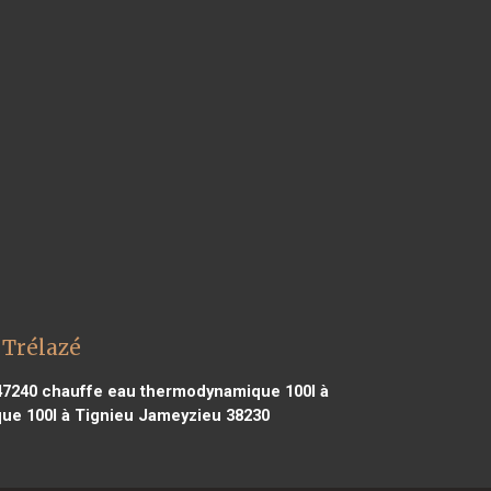
 Trélazé
47240
chauffe eau thermodynamique 100l à
e 100l à Tignieu Jameyzieu 38230