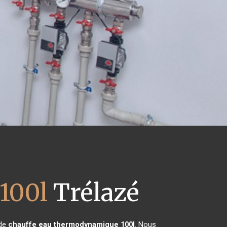
100l
Trélazé
 de
chauffe eau thermodynamique 100l
. Nous