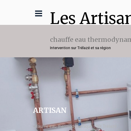
Les Artisa
chauffe eau thermodynam
Intervention sur Trélazé et sa région
ARTISAN
chauffe eau thermodynamique 100l Trélazé