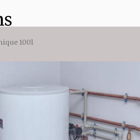
ns
ique 100l